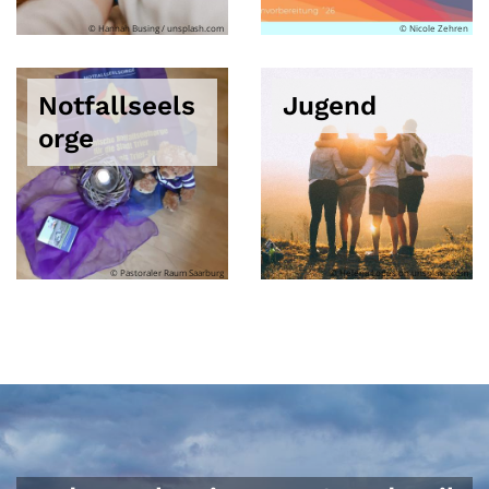
© Hannah Busing / unsplash.com
© Nicole Zehren
Notfallseels
Jugend
orge
© Pastoraler Raum Saarburg
© Helena Lopes on unsplash.com