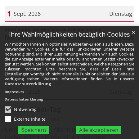
1
Sept. 2026
Dienstag
Datum: 1. September 2026
:
Atem holen und den inneren Frieden suchen.
✕
Ihre Wahlmöglichkeiten bezüglich Cookies
Meditation in der Krankenhauskapelle
Wir möchten Ihnen ein optimales Webseiten-Erlebnis zu bieten. Dazu
1. Sept. 2026 18:30 - 19:30
verwenden wir Cookies, die für das Funktionieren unserer Website
notwendig sind. Mit Ihrer Zustimmung verwenden wir auch Cookies,
die zur Anzeige externer Inhalte oder zu anonymen Statistikzwecken
Mehr
genutzt werden. Sie können selbst entscheiden, welche Kategorien Sie
zulassen möchten. Bitte beachten Sie, dass auf Basis Ihrer
Einstellungen womöglich nicht mehr alle Funktionalitäten der Seite zur
Verfügung stehen. Weitere Informationen finden Sie in unserer
Datenschutzerklärung
.
5
Sept. 2026
Samstag
Impressum
Datenschutzerklärung
Datum: 5. September 2026
Kinder-Bibel-Tag
Notwendig
Externe Inhalte
5. Sept. 2026 10:00 - 16:00
Unter dem Motto „Abenteuer mit Jesus und
Speichern
Alle akzeptieren
Zachäus“ lädt die Pfarrei St. Lambertus