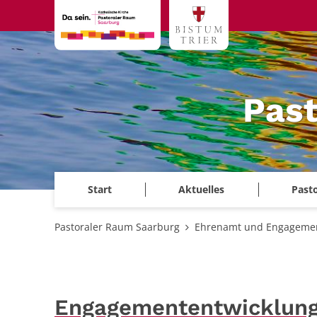
Zum Inhalt springen
Past
Start
Aktuelles
Past
Pastoraler Raum Saarburg
Ehrenamt und Engageme
Engagemententwicklung