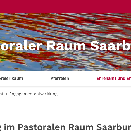
oraler Raum Saarb
oraler Raum
Pfarreien
Ehrenamt und E
nt
Engagemententwicklung
 im Pastoralen Raum Saarbu