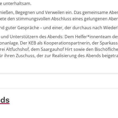
e unterhaltsam.
Genießen, Begegnen und Verweilen ein. Das gemeinsame Ab
ldete den stimmungsvollen Abschluss eines gelungenen Abe
nd guter Gespräche – und einer, der durchaus nach Wiederh
rn und Unterstützern des Abends: Dem Helfer*innenteam des
nanlage. Der KEB als Kooperationspartnerin, der Sparkasse 
ei Altfuchshof, dem Saargauhof Hirt sowie den Bischöflich
ür ihren Zuschuss, der zur Realisierung des Abends beigetr
nds