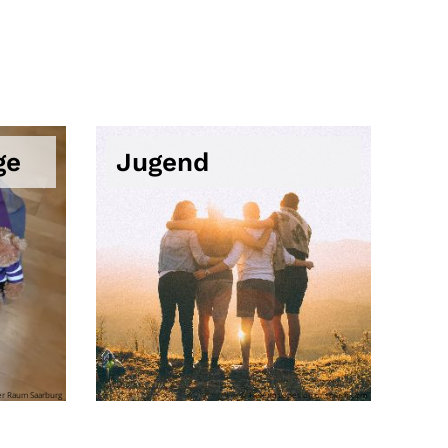
ge
Jugend
er Raum Saarburg
© Helena Lopes on unsplash.com