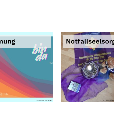
mung
Notfallseelsor
© Nicole Zehren
© Pastoral