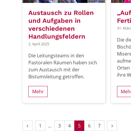
© Judith Rupp
Austausch zu Rollen
„Auf
und Aufgaben in
Fert
verschiedenen
31. Mär
Handlungsfeldern
Die d
2. April 2025
Bischö
Miser
Die Leitungsteams in den
aufmer
Pastoralen Räumen haben sich
Orten
zum Austausch mit der
ihre 
Bistumsleitung getroffen.
Mehr
Meh
Vorherige Seite
Erste Seite
Nächste 
1
3
4
5
6
7