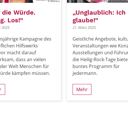
© Misereor
© Sarah Schött/Paulin
 die Würde.
„Unglaublich: Ich
ig. Los!“
glaube!“
z 2025
21. März 2025
iesjährige Kampagne des
Geistliche Angebote, kultu
flichen Hilfswerks
Veranstaltungen wie Konz
eor macht darauf
Ausstellungen und Führu
ksam, dass an vielen
die Heilig-Rock-Tage biete
 der Welt Menschen für
buntes Programm für
Würde kämpfen müssen.
jedermann.
r
Mehr
Seite