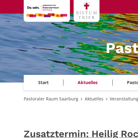
Zum Inhalt springen
Past
Start
Aktuelles
Past
Pastoraler Raum Saarburg
Aktuelles
Veranstaltun
Zusatztermin: Heilig Ro