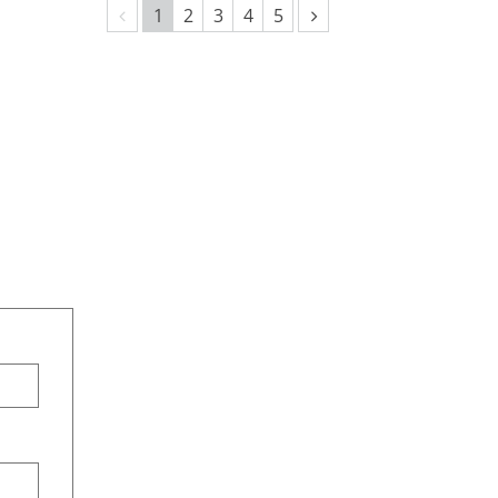
Vorherige Seite
Nächste Seite
1
2
3
4
5