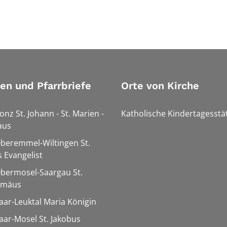
ien und Pfarrbriefe
Orte von Kirche
onz St. Johann - St. Marien -
Katholische Kindertagesstä
aus
Oberemmel-Wiltingen St.
 Evangelist
Obermosel-Saargau St.
omäus
Saar-Leuktal Maria Königin
Saar-Mosel St. Jakobus