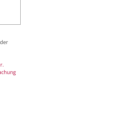
n
 der
r.
achung