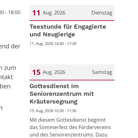
11
0 - 18:00
Aug. 2026
Dienstag
Datum: 11. August 2026
Teestunde für Engagierte
und Neugierige
11. Aug. 2026 16:30 - 17:30
end der
ch zum
15
Aug. 2026
Samstag
ntakt
eben
Datum: 15. August 2026
Gottesdienst im
Seniorenzentrum mit
Kräutersegnung
m
15. Aug. 2026 10:30 - 11:30
Mit diesem Gottesdienst beginnt
das Sommerfest des Fördervereins
und des Seniorenzentrums. Dazu