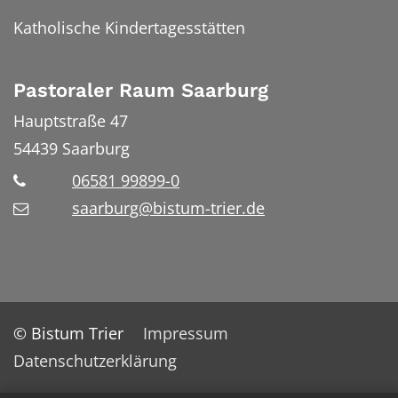
Katholische Kindertagesstätten
Pastoraler Raum Saarburg
Hauptstraße 47
54439
Saarburg
06581 99899-0
saarburg@bistum-trier.de
© Bistum Trier
Impressum
Datenschutzerklärung