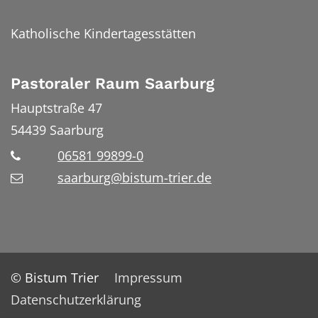
Katholische Kindertagesstätten
Pastoraler Raum Saarburg
Hauptstraße 47
54439
Saarburg
06581 99899-0
saarburg@bistum-trier.de
© Bistum Trier
Impressum
Datenschutzerklärung