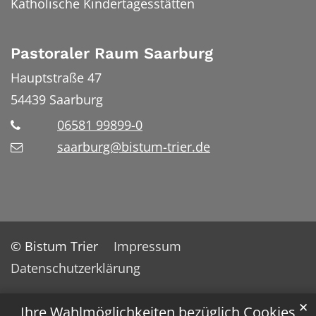
Katholische Kindertagesstätten
Pastoraler Raum Saarburg
Hauptstraße 47
54439
Saarburg
06581 99899-0
saarburg@bistum-trier.de
© Bistum Trier
Impressum
Datenschutzerklärung
✕
Ihre Wahlmöglichkeiten bezüglich Cookies