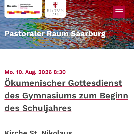
Zum Inhalt springen
Pastoraler Raum Saarburg
:
Mo. 10. Aug. 2026 8:30
Ökumenischer Gottesdienst
des Gymnasiums zum Beginn
des Schuljahres
Kirche St. Nikolaus