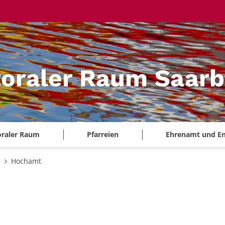
oraler Raum Saarb
oraler Raum
Pfarreien
Ehrenamt und E
e
Hochamt