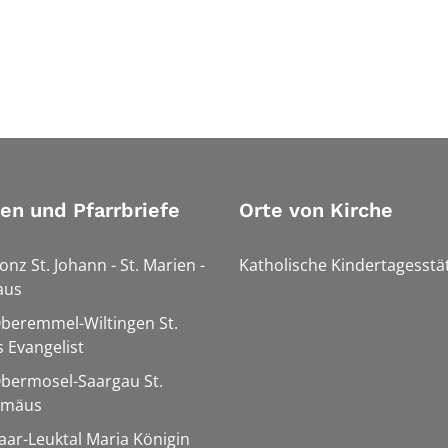
ien und Pfarrbriefe
Orte von Kirche
onz St. Johann - St. Marien -
Katholische Kindertagesstä
aus
Oberemmel-Wiltingen St.
 Evangelist
Obermosel-Saargau St.
omäus
Saar-Leuktal Maria Königin