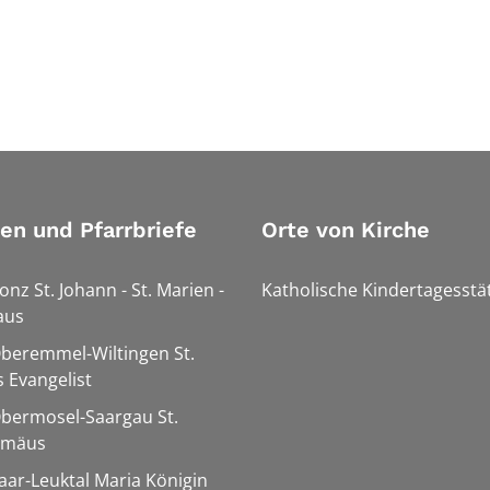
ien und Pfarrbriefe
Orte von Kirche
onz St. Johann - St. Marien -
Katholische Kindertagesstä
aus
Oberemmel-Wiltingen St.
 Evangelist
Obermosel-Saargau St.
omäus
Saar-Leuktal Maria Königin