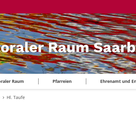
oraler Raum Saarb
oraler Raum
Pfarreien
Ehrenamt und E
e
Hl. Taufe