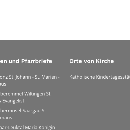
ien und Pfarrbriefe
Orte von Kirche
onz St. Johann - St. Marien -
Katholische Kindertagesstä
aus
Oberemmel-Wiltingen St.
 Evangelist
Obermosel-Saargau St.
omäus
Saar-Leuktal Maria Königin