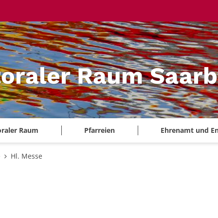
oraler Raum Saarb
oraler Raum
Pfarreien
Ehrenamt und E
e
Hl. Messe