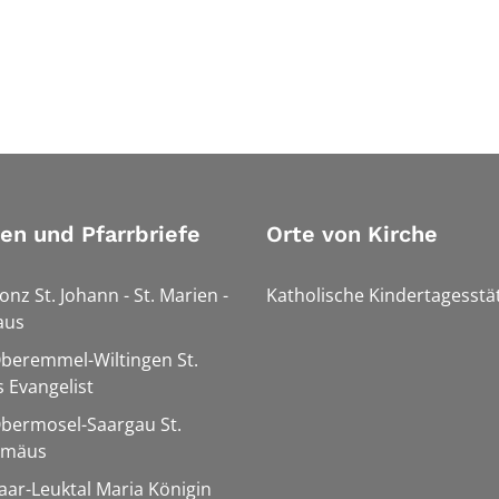
ien und Pfarrbriefe
Orte von Kirche
onz St. Johann - St. Marien -
Katholische Kindertagesstä
aus
Oberemmel-Wiltingen St.
 Evangelist
Obermosel-Saargau St.
omäus
Saar-Leuktal Maria Königin