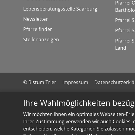
Pfarrei 
Lebensberatungsstelle Saarburg
Barthol
Newsletter
Pfarrei 
Pfarreifinder
Pfarrei 
Stellenanzeigen
Pfarrei 
Land
© Bistum Trier
Impressum
Datenschutzerkl
Ihre Wahlmöglichkeiten bezüg
Wir möchten Ihnen ein optimales Webseiten-Erleb
Ihrer Zustimmung verwenden wir auch Cookies, di
entscheiden, welche Kategorien Sie zulassen möch