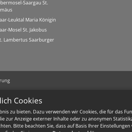
Obermosel-Saargau St.
omäus
Saar-Leuktal Maria Königin
Saar-Mosel St. Jakobus
St. Lambertus Saarburger
ärung
lich Cookies
nis zu bieten. Dazu verwenden wir Cookies, die für das Fu
e zur Anzeige externer Inhalte oder zu anonymen Statisti
ten. Bitte beachten Sie, dass auf Basis Ihrer Einstellungen