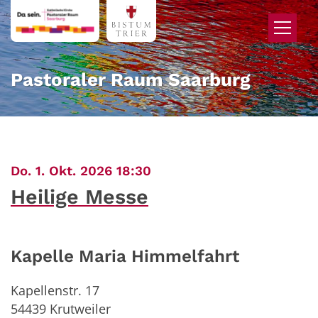
Zum Inhalt springen
Pastoraler Raum Saarburg
:
Do. 1. Okt. 2026 18:30
Heilige Messe
Kapelle Maria Himmelfahrt
Kapellenstr. 17
54439
Krutweiler