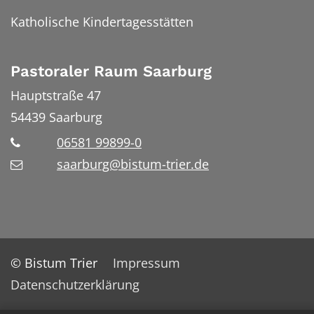
Katholische Kindertagesstätten
Pastoraler Raum Saarburg
Hauptstraße 47
54439
Saarburg
06581 99899-0
saarburg@bistum-trier.de
© Bistum Trier
Impressum
Datenschutzerklärung