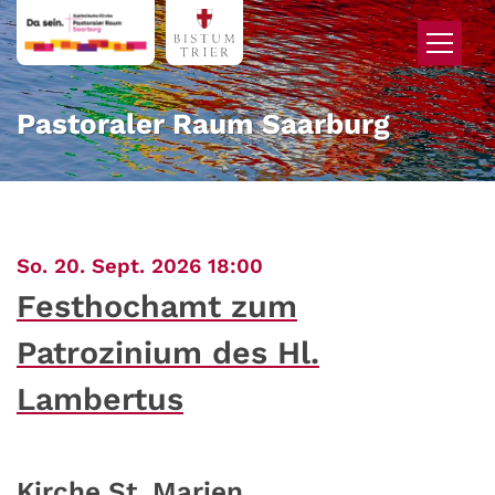
Zum Inhalt springen
Pastoraler Raum Saarburg
:
So. 20. Sept. 2026 18:00
Festhochamt zum
Patrozinium des Hl.
Lambertus
Kirche St. Marien