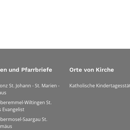
ien und Pfarrbriefe
Orte von Kirche
onz St. Johann - St. Marien -
Katholische Kindertagesstä
aus
Oberemmel-Wiltingen St.
 Evangelist
Obermosel-Saargau St.
omäus