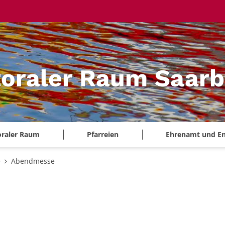
oraler Raum Saarb
oraler Raum
Pfarreien
Ehrenamt und E
e
Abendmesse