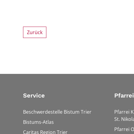
Zurück
Service
Pfarre
Beschwerdestelle Bistum Trier
Pfarrei K
St. Nikol
Bistums-Atlas
Pfarrei 
Caritas Region Trier