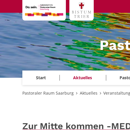
Zum Inhalt springen
Past
Start
Aktuelles
Past
Pastoraler Raum Saarburg
Aktuelles
Veranstaltun
Zur Mitte kommen -ME