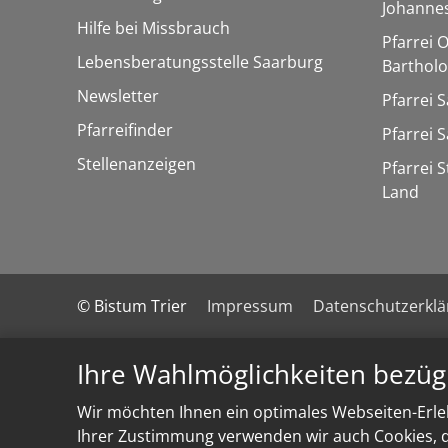
Johannes
Hilfe bei Missbrauch
Pfarrei 
Lebensberatungsstelle Saarburg
Barthol
Newsletter
Pfarrei 
Pfarreifinder
Pfarrei 
Stellenanzeigen
Pfarrei 
Land
© Bistum Trier
Impressum
Datenschutzerkl
Ihre Wahlmöglichkeiten bezüg
Wir möchten Ihnen ein optimales Webseiten-Erleb
Ihrer Zustimmung verwenden wir auch Cookies, di