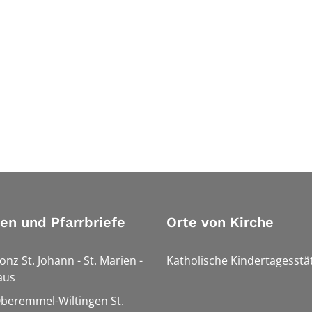
ien und Pfarrbriefe
Orte von Kirche
onz St. Johann - St. Marien -
Katholische Kindertagesstä
aus
Oberemmel-Wiltingen St.