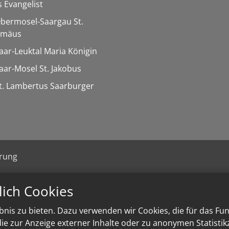
 Evangelist
Obermosel-Saargau St.
omäus
Saar-Leuktal Maria Königin
Saar-Mosel St. Jakobus
St. Lambertus Saarburger
ärung
lich Cookies
nis zu bieten. Dazu verwenden wir Cookies, die für das Fu
e zur Anzeige externer Inhalte oder zu anonymen Statisti