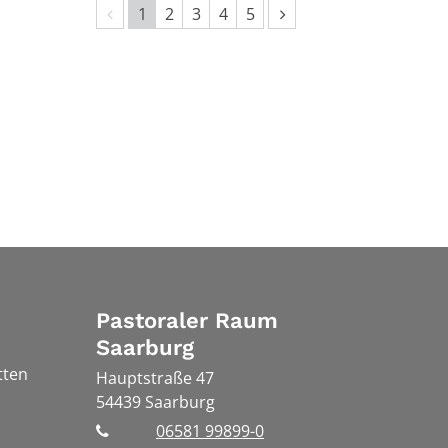
Vorherige Seite
Nächste Seite
1
2
3
4
5
Pastoraler Raum
Saarburg
tten
Hauptstraße 47
54439
Saarburg
06581 99899-0