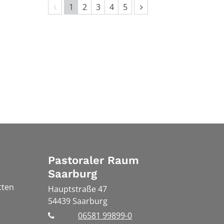
Vorherige Seite
Nächste Seite
1
2
3
4
5
Pastoraler Raum
Saarburg
tten
Hauptstraße 47
54439
Saarburg
06581 99899-0