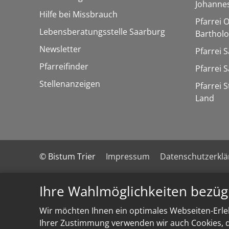
Johannes
Hilfe bei Missbrauch
Pfarrei 
Lebensberatungsstelle Saarburg
Barthol
Newsletter
Pfarrei 
Pfarreifinder
Pfarrei 
Stellenanzeigen
Pfarrei 
Land
© Bistum Trier
Impressum
Datenschutzerkl
Ihre Wahlmöglichkeiten bezüg
Wir möchten Ihnen ein optimales Webseiten-Erleb
Ihrer Zustimmung verwenden wir auch Cookies, di