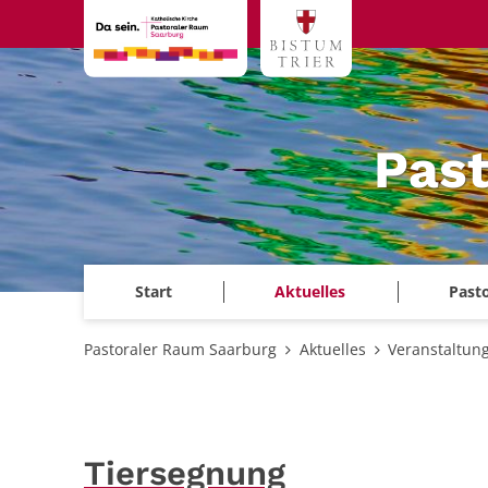
Zum Inhalt springen
Past
Start
Aktuelles
Past
Pastoraler Raum Saarburg
Aktuelles
Veranstaltun
Tiersegnung