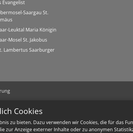
 Evangelist
Obermosel-Saargau St.
omäus
Saar-Leuktal Maria Königin
Saar-Mosel St. Jakobus
St. Lambertus Saarburger
ärung
lich Cookies
nis zu bieten. Dazu verwenden wir Cookies, die für das Fu
e zur Anzeige externer Inhalte oder zu anonymen Statisti