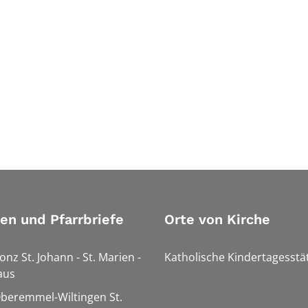
ien und Pfarrbriefe
Orte von Kirche
onz St. Johann - St. Marien -
Katholische Kindertagesstä
aus
Oberemmel-Wiltingen St.