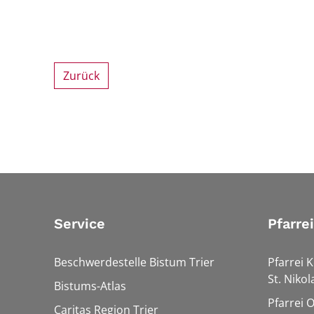
Zurück
Service
Pfarre
Beschwerdestelle Bistum Trier
Pfarrei K
St. Nikol
Bistums-Atlas
Pfarrei 
Caritas Region Trier