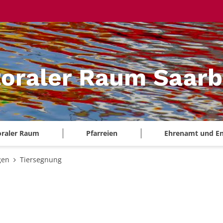
oraler Raum Saarb
oraler Raum
Pfarreien
Ehrenamt und E
gen
Tiersegnung