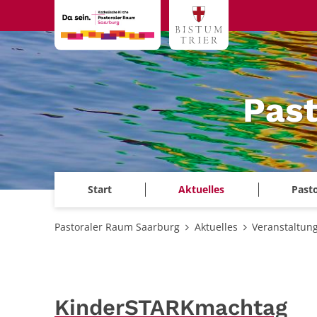
Zum Inhalt springen
Past
Start
Aktuelles
Past
Pastoraler Raum Saarburg
Aktuelles
Veranstaltun
KinderSTARKmachtag