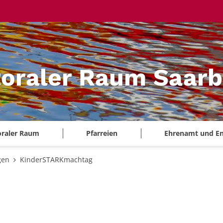
oraler Raum Saarb
oraler Raum
Pfarreien
Ehrenamt und E
gen
KinderSTARKmachtag