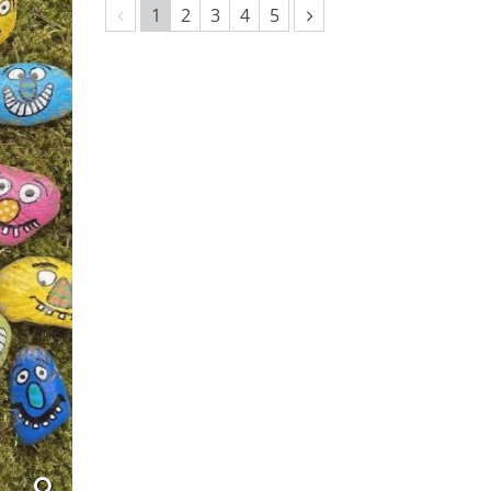
Vorherige Seite
Nächste Seite
1
2
3
4
5