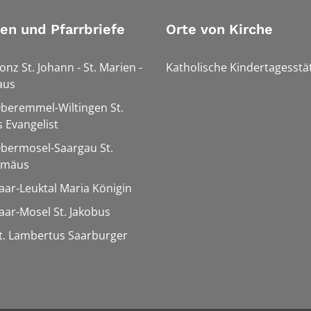
ien und Pfarrbriefe
Orte von Kirche
onz St. Johann - St. Marien -
Katholische Kindertagesstä
aus
Oberemmel-Wiltingen St.
 Evangelist
Obermosel-Saargau St.
omäus
Saar-Leuktal Maria Königin
Saar-Mosel St. Jakobus
St. Lambertus Saarburger