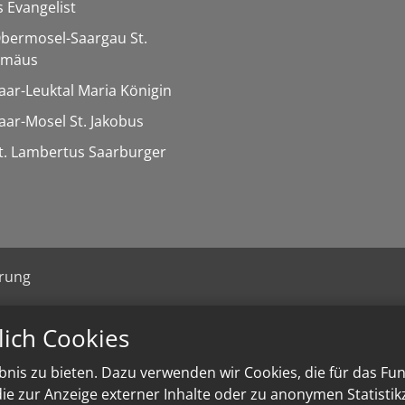
 Evangelist
Obermosel-Saargau St.
omäus
Saar-Leuktal Maria Königin
Saar-Mosel St. Jakobus
St. Lambertus Saarburger
ärung
lich Cookies
nis zu bieten. Dazu verwenden wir Cookies, die für das Fu
e zur Anzeige externer Inhalte oder zu anonymen Statisti