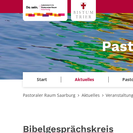
Zum Inhalt springen
Past
Start
Aktuelles
Past
Pastoraler Raum Saarburg
Aktuelles
Veranstaltun
Bibelgesprächskreis