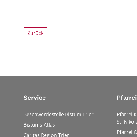
Zurück
Service
Pfarre
Beschwerdestelle Bistum Trier
Pfarrei K
St. Nikol
Bistums-Atlas
Pfarrei 
Caritas Region Trier