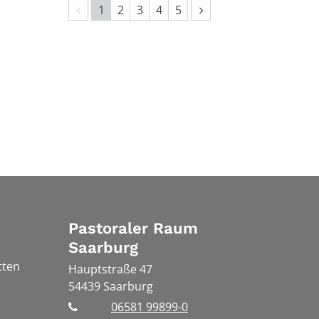
Vorherige Seite
Nächste Seite
1
2
3
4
5
Pastoraler Raum
Saarburg
tten
Hauptstraße 47
54439
Saarburg
06581 99899-0