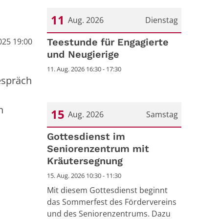
11
Aug. 2026
Dienstag
025 19:00
Datum: 11. August 2026
Teestunde für Engagierte
und Neugierige
11. Aug. 2026 16:30 - 17:30
espräch
n
15
Aug. 2026
Samstag
Datum: 15. August 2026
Gottesdienst im
Seniorenzentrum mit
Kräutersegnung
15. Aug. 2026 10:30 - 11:30
Mit diesem Gottesdienst beginnt
das Sommerfest des Fördervereins
und des Seniorenzentrums. Dazu