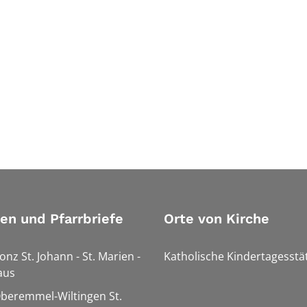
ien und Pfarrbriefe
Orte von Kirche
onz St. Johann - St. Marien -
Katholische Kindertagesstä
aus
Oberemmel-Wiltingen St.