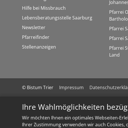
Johannes
Hilfe bei Missbrauch
Pfarrei 
Lebensberatungsstelle Saarburg
Barthol
Newsletter
Pfarrei 
Pfarreifinder
Pfarrei 
Stellenanzeigen
Pfarrei 
Land
© Bistum Trier
Impressum
Datenschutzerkl
Ihre Wahlmöglichkeiten bezüg
Wir möchten Ihnen ein optimales Webseiten-Erleb
Ihrer Zustimmung verwenden wir auch Cookies, di