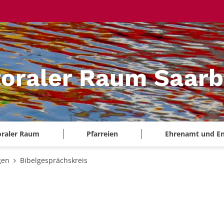
oraler Raum Saarb
oraler Raum
Pfarreien
Ehrenamt und E
gen
Bibelgesprächskreis