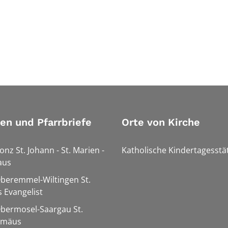
ien und Pfarrbriefe
Orte von Kirche
onz St. Johann - St. Marien -
Katholische Kindertagesstä
aus
Oberemmel-Wiltingen St.
 Evangelist
Obermosel-Saargau St.
omäus