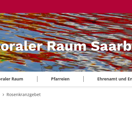
oraler Raum Saarb
oraler Raum
Pfarreien
Ehrenamt und E
e
Rosenkranzgebet