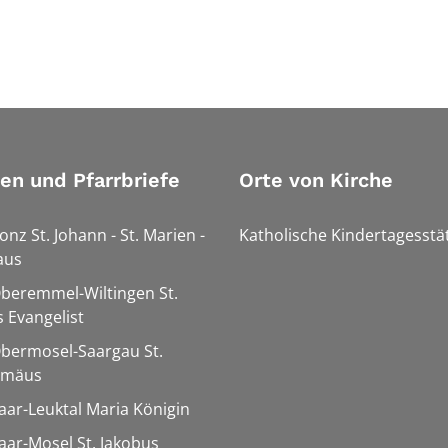
ien und Pfarrbriefe
Orte von Kirche
onz St. Johann - St. Marien -
Katholische Kindertagesstä
aus
Oberemmel-Wiltingen St.
 Evangelist
Obermosel-Saargau St.
omäus
Saar-Leuktal Maria Königin
Saar-Mosel St. Jakobus