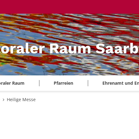
oraler Raum Saarb
oraler Raum
Pfarreien
Ehrenamt und E
e
Heilige Messe