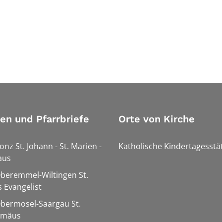
ien und Pfarrbriefe
Orte von Kirche
onz St. Johann - St. Marien -
Katholische Kindertagesstä
aus
Oberemmel-Wiltingen St.
 Evangelist
Obermosel-Saargau St.
omäus